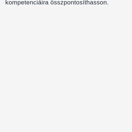
kompetenciáira összpontosíthasson.