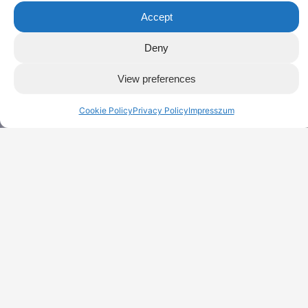
Szimuláció
Accept
Deny
View preferences
Cookie Policy
Privacy Policy
Impresszum
Prototípus kivitelezés